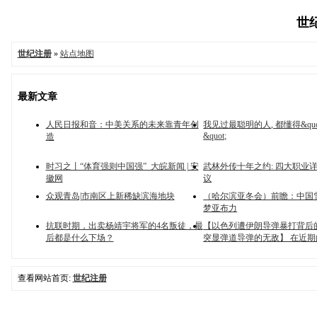
世纪
世纪注册
»
站点地图
最新文章
人民日报和音：中美关系的未来靠青年创
我见过最聪明的人, 都懂得&quo
&quot;
造
时习之丨“体育强则中国强”_大皖新闻 | 安
武林外传十年之约: 四大职业
徽网
议
众观青岛|市南区上新稀缺滨海地块
（哈尔滨亚冬会）前瞻：中国
梦亚布力
抗联时期，出卖杨靖宇将军的4名叛徒，最
【以色列遭伊朗导弹暴打背后
后都是什么下场？
突显弹道导弹的无敌】 在近期
查看网站首页:
世纪注册